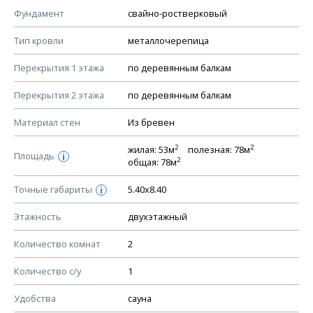
КОНСТРУКТИВНЫЕ РЕШЕНИЯ (КР)
Фундамент
свайно-ростверковый
Ведомость рабочих чертежей основного комплекта КР
Тип кровли
металлочерепица
План фундамента
Перекрытия 1 этажа
по деревянным балкам
Устройство фундамента, спецификация материалов
фундамента
Перекрытия 2 этажа
по деревянным балкам
Планы перекрытий этажей, спецификация элементов
Материал стен
Из бревен
Устройство перекрытий
2
2
жилая: 53м
полезная: 78м
Устройство стен
Площадь
i
2
общая: 78м
Спецификация материалов стен
Точные габариты
5.40х8.40
i
Схема расположения лаг чердака (если есть)
Схема расположения элементов стропил
Этажность
двухэтажный
Спецификация элементов стропил
Количество комнат
2
Устройство стропильной системы
Количество с/у
1
Узлы устройства кровли
План кровли
Удобства
сауна