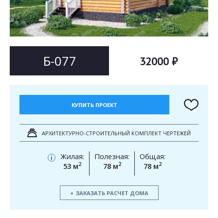
Согласен на
Согласен на
обработку персональных данных
обработку персональных данных
This site is protected by reCAPTCHA and the Google
Privacy Policy
and
Terms of Service
apply.
ОТПРАВИТЬ
Б-077
32000 ₽
ОТПРАВИТЬ
КУПИТЬ ПРОЕКТ
АРХИТЕКТУРНО-СТРОИТЕЛЬНЫЙ КОМПЛЕКТ ЧЕРТЕЖЕЙ
Жилая:
Полезная:
Общая:
i
2
2
2
53 м
78 м
78 м
ЗАКАЗАТЬ РАСЧЕТ ДОМА