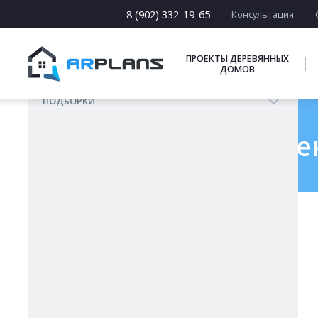
Из бруса
8 (902) 332-19-65
Консультация
Из бревен
Деревянный каркас
ПРОЕКТЫ ДЕРЕВЯННЫХ
ДОМОВ
Из блоков
ПОДБОРКИ
Готовый проек
Главная
Проекты бань
Б-042