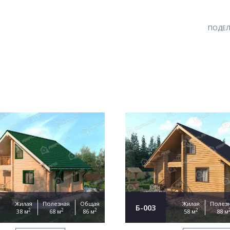
ПОДЕЛ
Жилая
Полезная
Общая
Жилая
Полез
Б-003
2
2
2
2
38 м
68 м
86 м
58 м
88 м