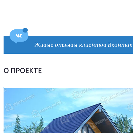
Живые отзывы клиентов Вконта
Продолжить покупки
ОФОРМИТЬ ЗАКАЗ
О ПРОЕКТЕ
Прикрепить файл
Прикрепить файл
Согласен на
обработку персональных данных
Согласен на
обработку персональных данных
This site is protected by reCAPTCHA and the Google
Privacy Policy
and
Terms of Service
apply.
ОТПРАВИТЬ
ОТПРАВИТЬ