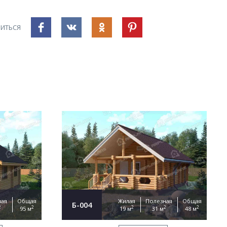
ИТЬСЯ
ная
Общая
Жилая
Полезная
Общая
Б-004
2
2
2
2
2
95 м
19 м
31 м
48 м