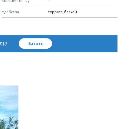
Количество с/у
1
План кровли
Удобства
терраса, балкон
кте
Читать