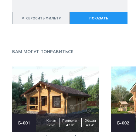
×
СБРОСИТЬ ФИЛЬТР
ПОКАЗАТЬ
ВАМ МОГУТ ПОНРАВИТЬСЯ
Жилая
Полезная
Общая
Б-001
Б-002
2
2
2
12 м
42 м
49 м