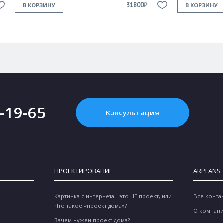
31800₽
В КОРЗИНУ
В КОРЗИНУ
2-19-65
Консультация
ПРОЕКТИРОВАНИЕ
ARPLANS
Картинка с интернета - это НЕ проект, или
Все конта
Что такое «проект дома»?
О компан
Зачем нужен проект дома?