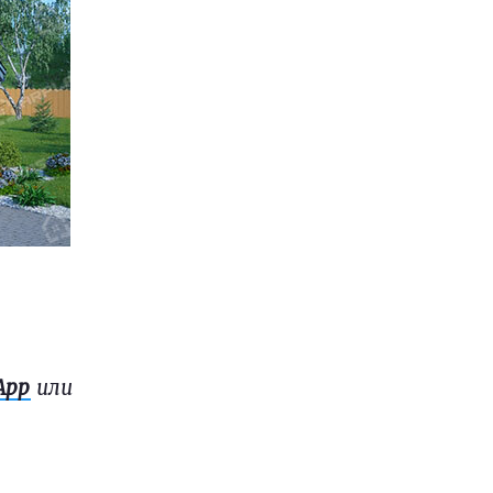
App
или