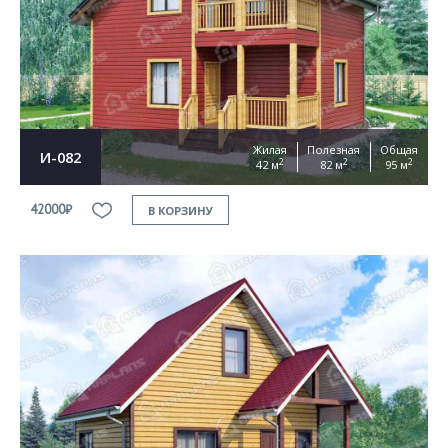
Жилая
Полезная
Общая
И-082
2
2
2
42 м
82 м
95 м
42000₽
В КОРЗИНУ