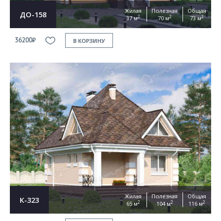
Жилая
Полезная
Общая
ДО-158
2
2
2
37 м
70 м
73 м
36200₽
В КОРЗИНУ
Жилая
Полезная
Общая
К-323
2
2
2
65 м
104 м
116 м