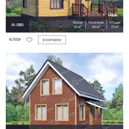
Жилая
Полезная
Общая
И-080
2
2
2
50 м
68 м
72 м
41900₽
В КОРЗИНУ