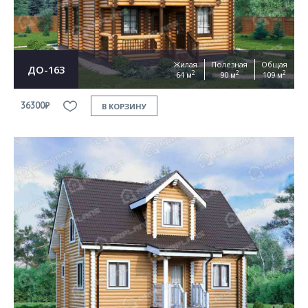
Жилая
Полезная
Общая
ДО-163
2
2
2
64 м
90 м
109 м
36300₽
В КОРЗИНУ