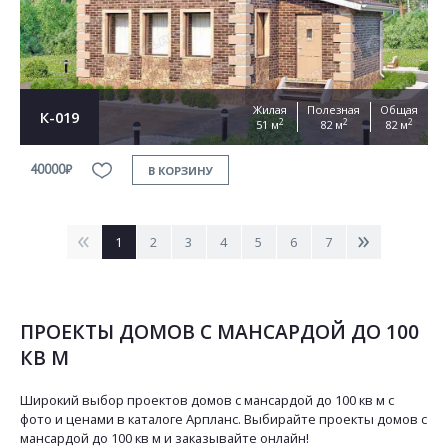
Жилая
Полезная
Общая
К-019
2
2
2
51 м
82 м
82 м
40000₽
В КОРЗИНУ
<
>
1
2
3
4
5
6
7
ПРОЕКТЫ ДОМОВ С МАНСАРДОЙ ДО 100
КВ М
Широкий выбор проектов домов с мансардой до 100 кв м с
фото и ценами в каталоге Арпланс. Выбирайте проекты домов с
мансардой до 100 кв м и заказывайте онлайн!