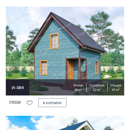
Жилая
Полезная
Общая
И-084
2
2
2
48 м
62 м
64 м
39000₽
В КОРЗИНУ