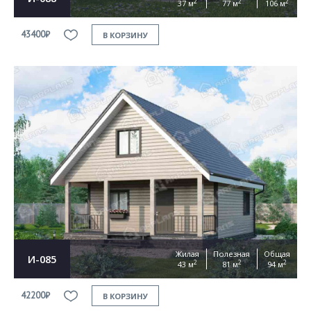
2
2
2
37 м
77 м
106 м
43400₽
В КОРЗИНУ
Жилая
Полезная
Общая
И-085
2
2
2
43 м
81 м
94 м
42200₽
В КОРЗИНУ