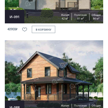
Жилая
Полезная
Общая
И-091
2
2
2
42 м
81 м
84 м
40900₽
В КОРЗИНУ
Жилая
Полезная
Общая
И-088