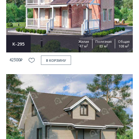
Согласен на
обработку персональных данных
This site is protected by reCAPTCHA and the Google
Privacy Policy
and
Terms of Service
apply
ОТПРАВИТЬ
Жилая
Полезная
Общая
К-295
2
2
2
47 м
83 м
108 м
42300₽
В КОРЗИНУ