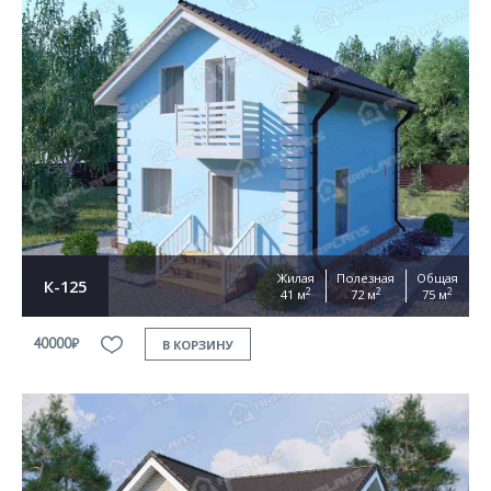
Жилая
Полезная
Общая
К-125
2
2
2
41 м
72 м
75 м
40000₽
В КОРЗИНУ