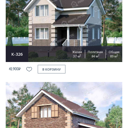
Жилая
Полезная
Общая
К-326
2
2
2
37 м
84 м
89 м
41900₽
В КОРЗИНУ