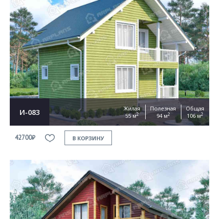
Жилая
Полезная
Общая
И-083
2
2
2
55 м
94 м
106 м
42700₽
В КОРЗИНУ