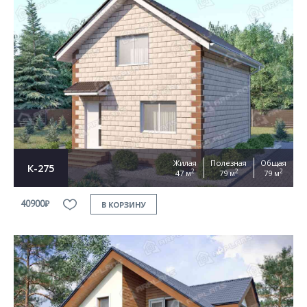
Жилая
Полезная
Общая
К-275
2
2
2
47 м
79 м
79 м
40900₽
В КОРЗИНУ