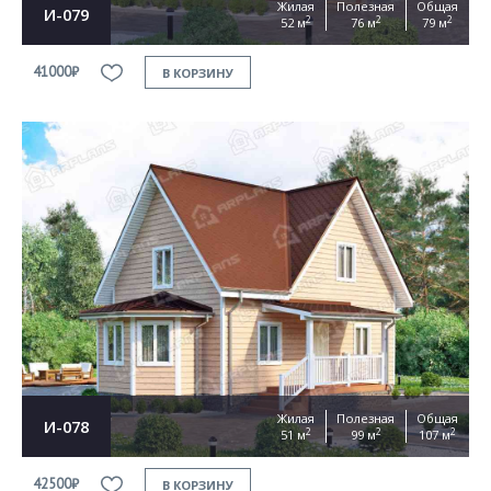
Жилая
Полезная
Общая
И-079
2
2
2
52 м
76 м
79 м
41000₽
В КОРЗИНУ
Жилая
Полезная
Общая
И-078
2
2
2
51 м
99 м
107 м
42500₽
В КОРЗИНУ