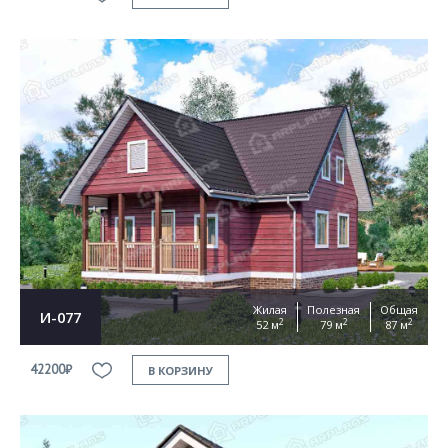
Жилая
Полезная
Общая
И-077
2
2
2
52 м
79 м
87 м
42200₽
В КОРЗИНУ