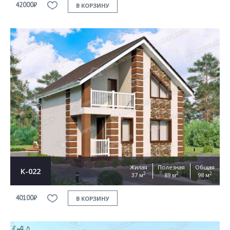
42000₽
В КОРЗИНУ
Жилая
Полезная
Общая
К-022
2
2
2
37 м
89 м
98 м
40100₽
В КОРЗИНУ