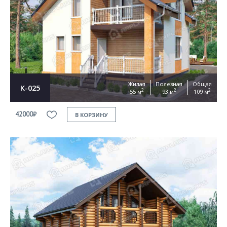
Жилая
Полезная
Общая
К-025
2
2
2
55 м
93 м
109 м
42000₽
В КОРЗИНУ