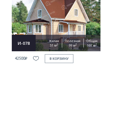
Жилая
Полезная
Общая
И-078
2
2
2
51 м
99 м
107 м
42500₽
В КОРЗИНУ