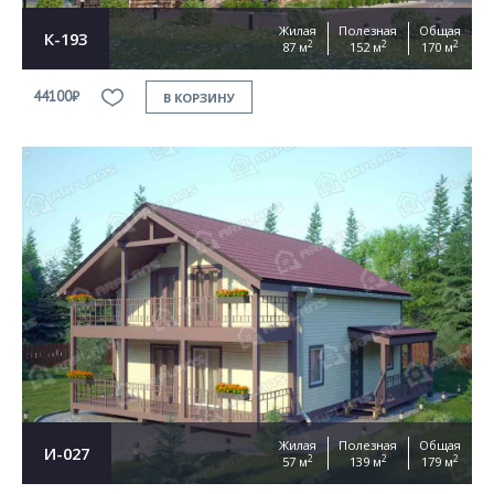
Жилая
Полезная
Общая
К-193
2
2
2
87 м
152 м
170 м
44100₽
В КОРЗИНУ
Жилая
Полезная
Общая
И-027
2
2
2
57 м
139 м
179 м