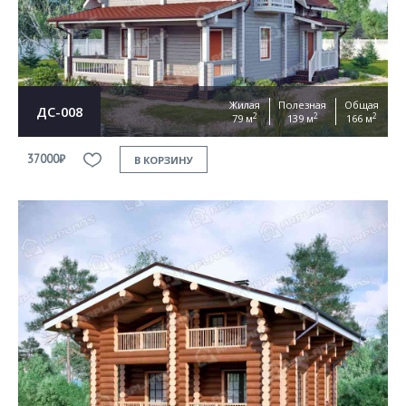
Жилая
Полезная
Общая
ДС-008
2
2
2
79 м
139 м
166 м
37000₽
В КОРЗИНУ