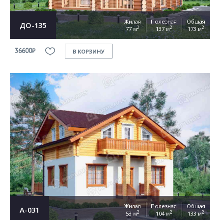
Жилая
Полезная
Общая
ДО-135
2
2
2
77 м
137 м
173 м
36600₽
В КОРЗИНУ
Жилая
Полезная
Общая
А-031
2
2
2
53 м
104 м
133 м