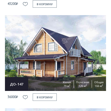
43200₽
В КОРЗИНУ
Жилая
Полезная
Общая
ДО-147
2
2
2
79 м
126 м
166 м
36000₽
В КОРЗИНУ