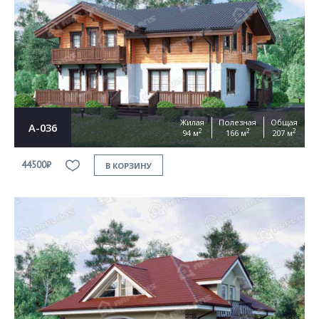
Согласен на
обработку персональных данных
This site is protected by reCAPTCHA and the Google
Privacy Policy
and
Terms of Service
apply
ОТПРАВИТЬ
Жилая
Полезная
Общая
А-036
2
2
2
94 м
166 м
207 м
44500₽
В КОРЗИНУ