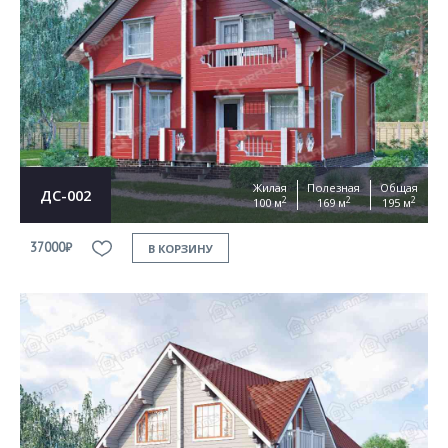
Жилая
Полезная
Общая
ДС-002
2
2
2
100 м
169 м
195 м
37000₽
В КОРЗИНУ