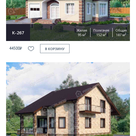
Жилая
Полезная
Общая
К-267
2
2
2
95 м
152 м
187 м
44500₽
В КОРЗИНУ