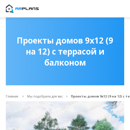
Продолжить покупки
ОФОРМИТЬ ЗАКАЗ
Проекты домов 9х12 (9
на 12) с террасой и
балконом
Главная
Мы подобрали для вас
Проекты домов 9х12 (9 на 12) с 
Прикрепить файл