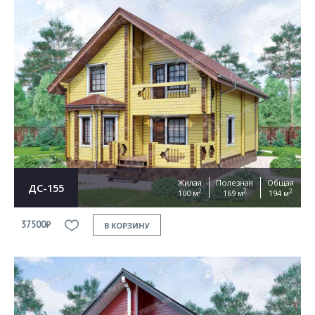
Жилая
Полезная
Общая
ДС-155
2
2
2
100 м
169 м
194 м
37500₽
В КОРЗИНУ