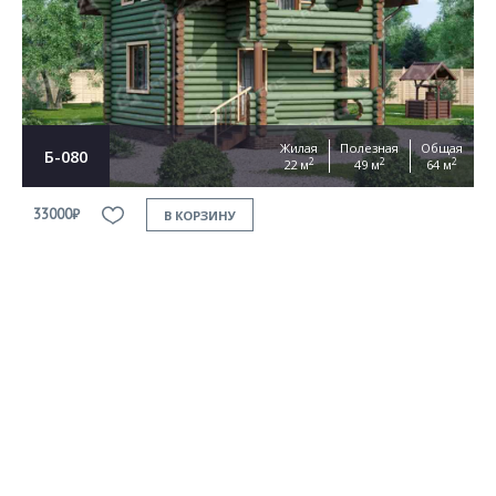
Согласен на
обработку персональных данных
This site is protected by reCAPTCHA and the Google
Privacy Policy
and
Terms of Service
apply
ОТПРАВИТЬ
Жилая
Полезная
Общая
Б-080
2
2
2
22 м
49 м
64 м
33000₽
В КОРЗИНУ