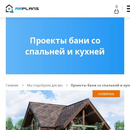
0
Продолжить покупки
ОФОРМИТЬ ЗАКАЗ
Проекты бани со
спальней и кухней
Главная
Мы подобрали для вас
Проекты бани со спальней и кух
НОВИНКА
Прикрепить файл