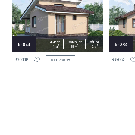
Жилая
Полезная
Общая
Б-073
Б-078
2
2
2
11 м
28 м
42 м
32000₽
33500₽
В КОРЗИНУ