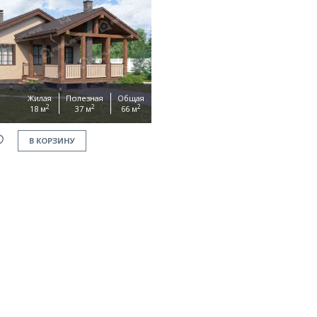
Жилая
Полезная
Общая
2
2
2
18 м
37 м
66 м
В КОРЗИНУ