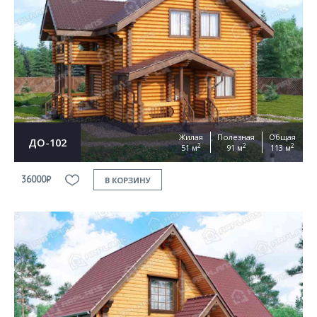
Согласен на
обработку персональных данных
This site is protected by reCAPTCHA and the Google
Privacy Policy
and
Terms of Service
apply.
ОТПРАВИТЬ
Жилая
Полезная
Общая
ДО-102
2
2
2
51 м
91 м
113 м
36000₽
В КОРЗИНУ