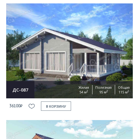
Жилая
Полезная
Общая
ДС-087
2
2
2
54 м
95 м
115 м
36100₽
В КОРЗИНУ