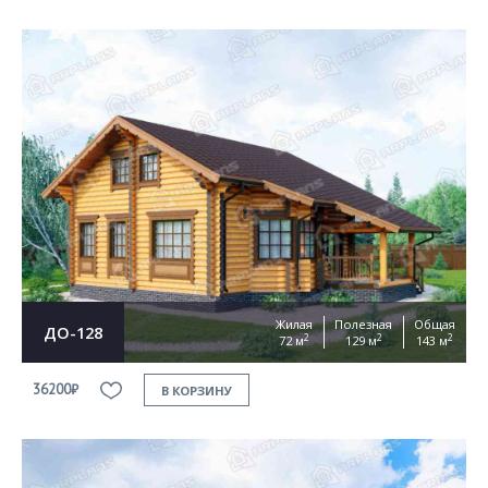
Жилая
Полезная
Общая
ДО-128
2
2
2
72 м
129 м
143 м
36200₽
В КОРЗИНУ