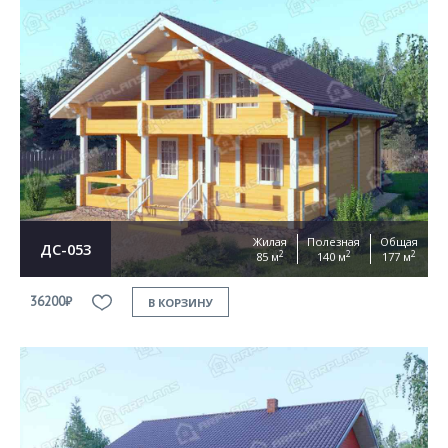
Жилая
Полезная
Общая
ДС-053
2
2
2
85 м
140 м
177 м
36200₽
В КОРЗИНУ