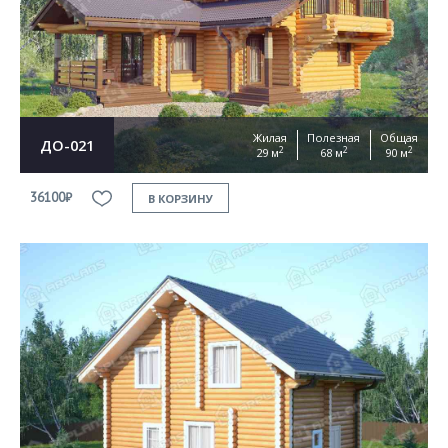
Жилая
Полезная
Общая
ДО-021
2
2
2
29 м
68 м
90 м
36100₽
В КОРЗИНУ