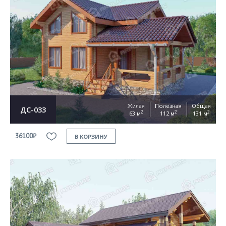
Жилая
Полезная
Общая
ДС-033
2
2
2
63 м
112 м
131 м
36100₽
В КОРЗИНУ