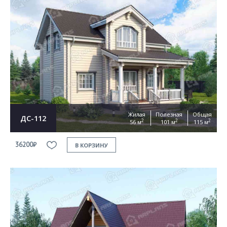
Жилая
Полезная
Общая
ДС-112
2
2
2
56 м
101 м
115 м
36200₽
В КОРЗИНУ