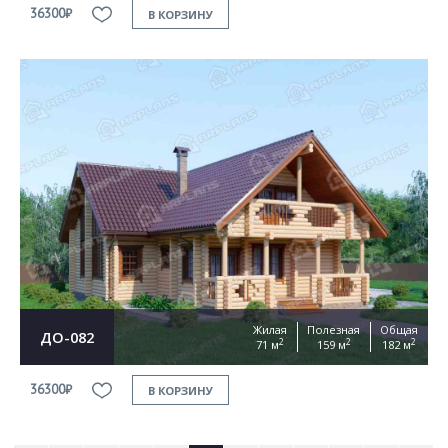
36300₽
В КОРЗИНУ
Жилая
Полезная
Общая
ДО-082
2
2
2
71 м
159 м
182 м
36300₽
В КОРЗИНУ