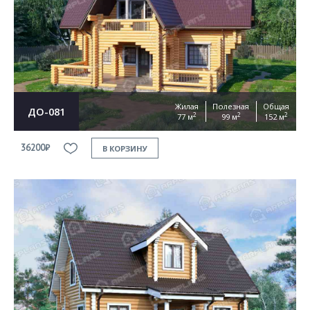
Жилая
Полезная
Общая
ДО-081
2
2
2
77 м
99 м
152 м
36200₽
В КОРЗИНУ