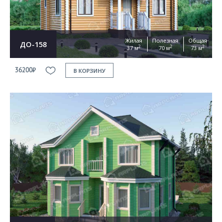
Жилая
Полезная
Общая
ДО-158
2
2
2
37 м
70 м
73 м
36200₽
В КОРЗИНУ