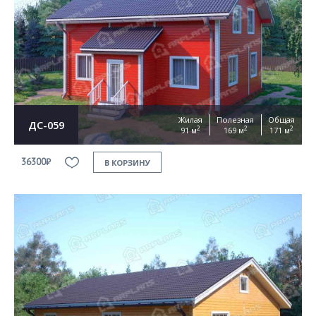
Жилая
Полезная
Общая
ДС-059
2
2
2
91 м
169 м
171 м
36300₽
В КОРЗИНУ