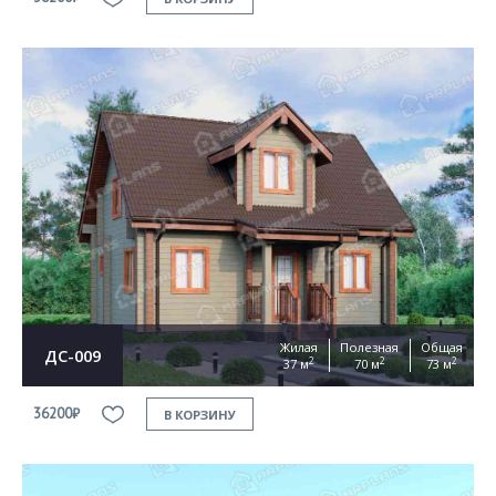
Жилая
Полезная
Общая
ДС-009
2
2
2
37 м
70 м
73 м
36200₽
В КОРЗИНУ