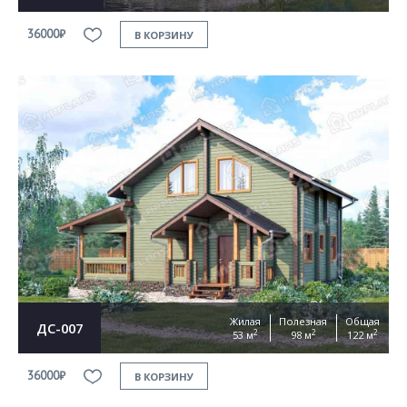
36000₽
В КОРЗИНУ
Жилая
Полезная
Общая
ДС-007
2
2
2
53 м
98 м
122 м
36000₽
В КОРЗИНУ