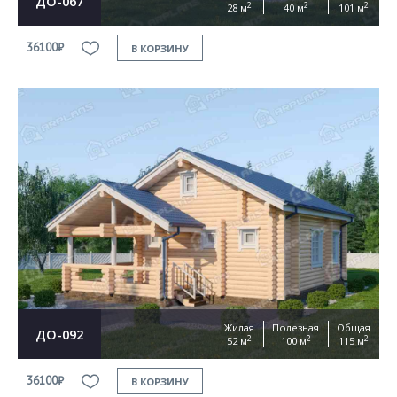
ДО-067
2
2
2
28 м
40 м
101 м
36100₽
В КОРЗИНУ
Жилая
Полезная
Общая
ДО-092
2
2
2
52 м
100 м
115 м
36100₽
В КОРЗИНУ