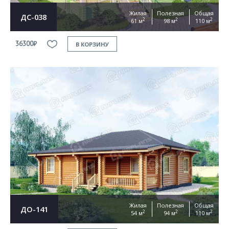
Жилая
Полезная
Общая
ДС-038
2
2
2
61 м
98 м
110 м
36300₽
В КОРЗИНУ
Жилая
Полезная
Общая
ДО-141
2
2
2
54 м
94 м
110 м