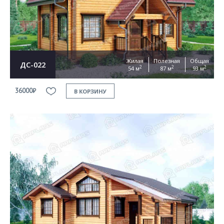
Жилая
Полезная
Общая
ДС-022
2
2
2
54 м
87 м
93 м
36000₽
В КОРЗИНУ