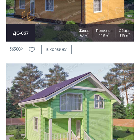
Жилая
Полезная
Общая
ДС-067
2
2
2
63 м
118 м
118 м
36300₽
В КОРЗИНУ