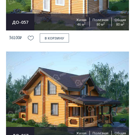
Жилая
Полезная
Общая
ДО-057
2
2
2
46 м
80 м
80 м
36100₽
В КОРЗИНУ
Жилая
Полезная
Общая