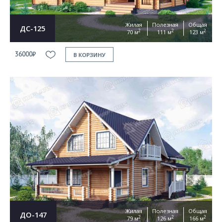
Жилая
Полезная
Общая
ДС-125
2
2
2
70 м
111 м
123 м
36000₽
В КОРЗИНУ
Жилая
Полезная
Общая
ДО-147
2
2
2
79 м
126 м
166 м